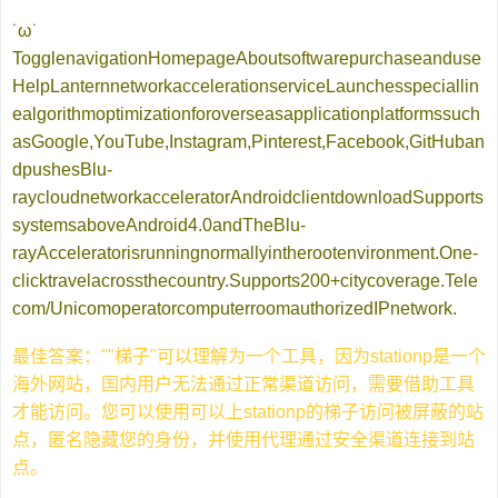
˙ω˙
TogglenavigationHomepageAboutsoftwarepurchaseanduse
HelpLanternnetworkaccelerationserviceLaunchesspeciallin
ealgorithmoptimizationforoverseasapplicationplatformssuch
asGoogle,YouTube,Instagram,Pinterest,Facebook,GitHuban
dpushesBlu-
raycloudnetworkacceleratorAndroidclientdownloadSupports
systemsaboveAndroid4.0andTheBlu-
rayAcceleratorisrunningnormallyintherootenvironment.One-
clicktravelacrossthecountry.Supports200+citycoverage.Tele
com/UnicomoperatorcomputerroomauthorizedIPnetwork.
最佳答案：""梯子"可以理解为一个工具，因为stationp是一个
海外网站，国内用户无法通过正常渠道访问，需要借助工具
才能访问。您可以使用可以上stationp的梯子访问被屏蔽的站
点，匿名隐藏您的身份，并使用代理通过安全渠道连接到站
点。