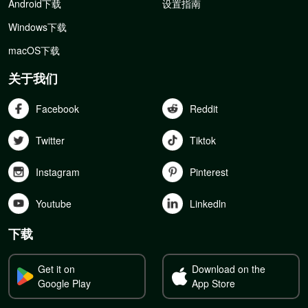
Android下载
设置指南
Windows下载
macOS下载
关于我们
Facebook
Reddit
Twitter
Tiktok
Instagram
Pinterest
Youtube
Linkedln
下载
Get it on
Download on the
Google Play
App Store