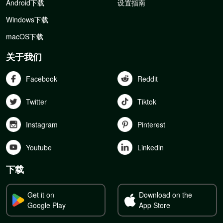
Android下载
设置指南
Windows下载
macOS下载
关于我们
Facebook
Reddit
Twitter
Tiktok
Instagram
Pinterest
Youtube
Linkedln
下载
Get it on
Download on the
Google Play
App Store