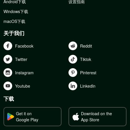
Android下载
设置指南
Windows下载
macOS下载
关于我们
Facebook
Reddit
Twitter
Tiktok
Instagram
Pinterest
Youtube
Linkedln
下载
Get it on
Download on the
Google Play
App Store