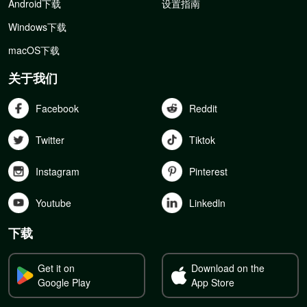
Android下载
设置指南
Windows下载
macOS下载
关于我们
Facebook
Reddit
Twitter
Tiktok
Instagram
Pinterest
Youtube
Linkedln
下载
Get it on
Download on the
Google Play
App Store