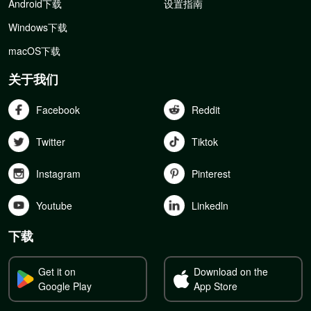
Android下载
设置指南
Windows下载
macOS下载
关于我们
Facebook
Reddit
Twitter
Tiktok
Instagram
Pinterest
Youtube
Linkedln
下载
Get it on
Download on the
Google Play
App Store