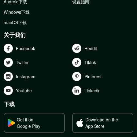
Android下载
设置指南
Windows下载
macOS下载
关于我们
Facebook
Reddit
Twitter
Tiktok
Instagram
Pinterest
Youtube
Linkedln
下载
Get it on
Download on the
Google Play
App Store