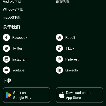
Android下载
设置指南
Windows下载
macOS下载
关于我们
Facebook
Reddit
Twitter
Tiktok
Instagram
Pinterest
Youtube
Linkedln
下载
Get it on
Download on the
Google Play
App Store