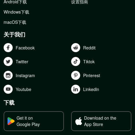
Android下载
设置指南
Windows下载
macOS下载
关于我们
Facebook
Reddit
Twitter
Tiktok
Instagram
Pinterest
Youtube
Linkedln
下载
Get it on
Download on the
Google Play
App Store