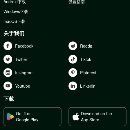
Android下载
设置指南
Windows下载
macOS下载
关于我们
Facebook
Reddit
Twitter
Tiktok
Instagram
Pinterest
Youtube
Linkedln
下载
Get it on
Download on the
Google Play
App Store