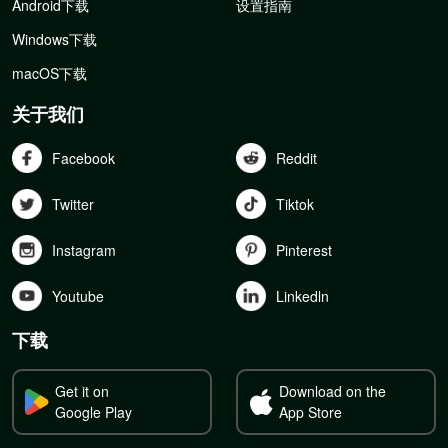
Android下载
设置指南
Windows下载
macOS下载
关于我们
Facebook
Reddit
Twitter
Tiktok
Instagram
Pinterest
Youtube
Linkedln
下载
Get it on
Download on the
Google Play
App Store