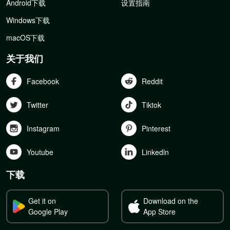
Android下载
设置指南
Windows下载
macOS下载
关于我们
Facebook
Reddit
Twitter
Tiktok
Instagram
Pinterest
Youtube
Linkedln
下载
Get it on
Download on the
Google Play
App Store