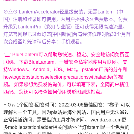
⊙△⊙ LanternAccelerator轻量级安装，无需Lantern（中
国）注册和登录即可使用，为用户提供永久免费版本。付费
升级到LanternPro（彩灯专业版）还可获得无限高速流量。
灯笼官网现已过蓝灯笼[中国新闻]台湾经济低迷时隔33个月首
次变成蓝灯笼请稍后分享：手机观看。
ˋ▂ˊ BlueLantern可以帮助您快速、稳定、安全地访问免费互
联网。 下载BlueLantern，一键安全私密地使用互联网。 支
持Windows、Android、iOS、Mac。 pstation厂商的分布和
howtogotopstationsselectionprecautionswithaladder等视
频。 如果您想免费发帖询价，可以填写下表，全网商户精准
匹配。 您还可以检查如何使用梯形图到达站点。
∩０∩ 1个回答-回答时间：2022-03-06最佳回答："梯子"可以
理解为一个工具，因为pis站是海外网站，国内用户无法通过
正常渠道访问，需要借助工具才能访问。 wenda.so.com更
多mobilepstationladder相关问题>>蓝灯蓝terni是一个免费的