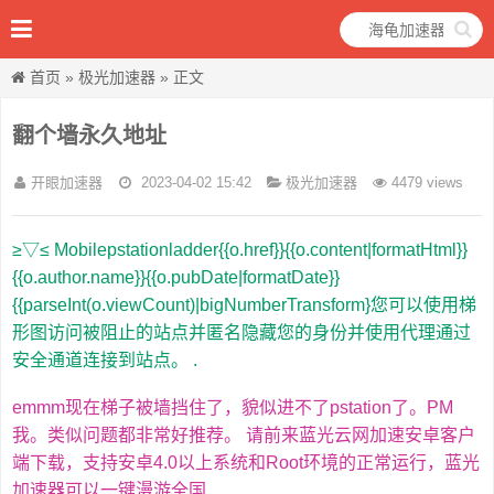
首页
»
极光加速器
» 正文
翻个墙永久地址
开眼加速器
2023-04-02 15:42
极光加速器
4479 views
≥▽≤ Mobilepstationladder{{o.href}}{{o.content|formatHtml}}
{{o.author.name}}{{o.pubDate|formatDate}}
{{parseInt(o.viewCount)|bigNumberTransform}您可以使用梯
形图访问被阻止的站点并匿名隐藏您的身份并使用代理通过
安全通道连接到站点。 .
emmm现在梯子被墙挡住了，貌似进不了pstation了。PM
我。类似问题都非常好推荐。 请前来蓝光云网加速安卓客户
端下载，支持安卓4.0以上系统和Root环境的正常运行，蓝光
加速器可以一键漫游全国