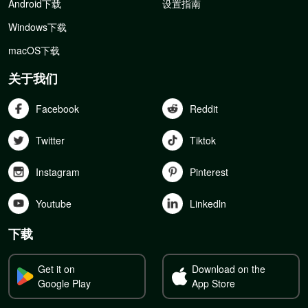
Android下载
设置指南
Windows下载
macOS下载
关于我们
Facebook
Reddit
Twitter
Tiktok
Instagram
Pinterest
Youtube
Linkedln
下载
Get it on
Download on the
Google Play
App Store