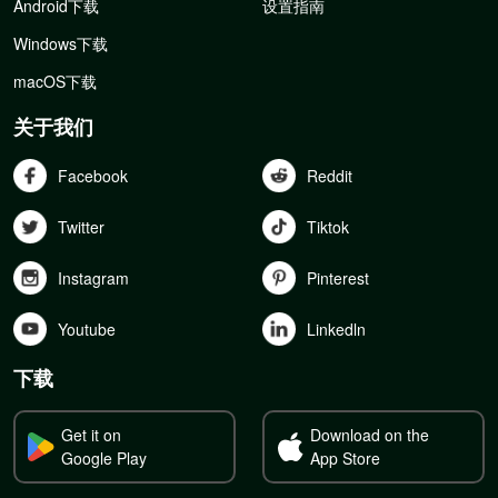
Android下载
设置指南
Windows下载
macOS下载
关于我们
Facebook
Reddit
Twitter
Tiktok
Instagram
Pinterest
Youtube
Linkedln
下载
Get it on
Download on the
Google Play
App Store