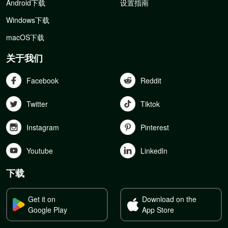
Android下载
设置指南
Windows下载
macOS下载
关于我们
Facebook
Reddit
Twitter
Tiktok
Instagram
Pinterest
Youtube
Linkedln
下载
Get it on
Download on the
Google Play
App Store